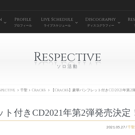
n
Profile
Live Schedule
Discography
Res
プロフィール
ライブスケジュール
ディスコグラフィー
Respective
ソロ活動
spective
千聖
Crack6
【Crack6】豪華パンフレット付きCD2021年第
ット付きCD2021年第2弾発売決定
2021.05.27
/
千聖