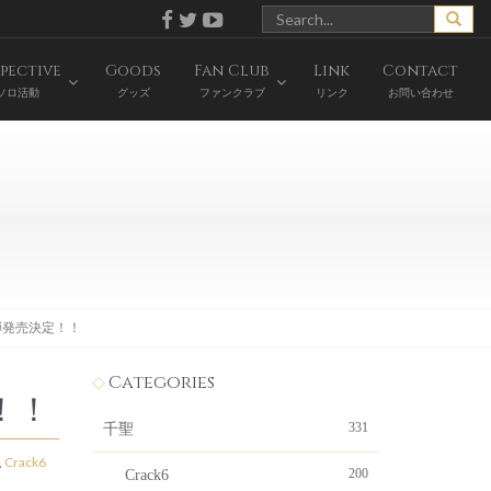
pective
Goods
Fan Club
Link
Contact
ソロ活動
グッズ
ファンクラブ
リンク
お問い合わせ
2弾発売決定！！
Categories
！！
331
千聖
,
Crack6
200
Crack6