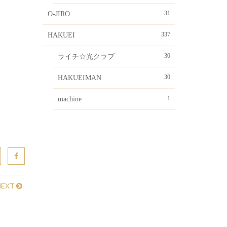
31
O-JIRO
337
HAKUEI
30
ライチ☆光クラブ
30
HAKUEIMAN
1
machine
NEXT