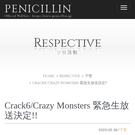
PENICILLIN
Official WebSite - https://www.penicillin.jp/
Respective
ソロ活動
Home
Respective
千聖
Crack6/Crazy Monsters 緊急生放送決定!!
Crack6/Crazy Monsters 緊急生放
送決定!!
2020.03.18
/
千聖