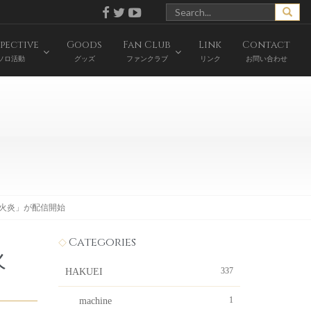
pective
Goods
Fan Club
Link
Contact
ソロ活動
グッズ
ファンクラブ
リンク
お問い合わせ
の「火炎」が配信開始
Categories
火
337
HAKUEI
1
machine