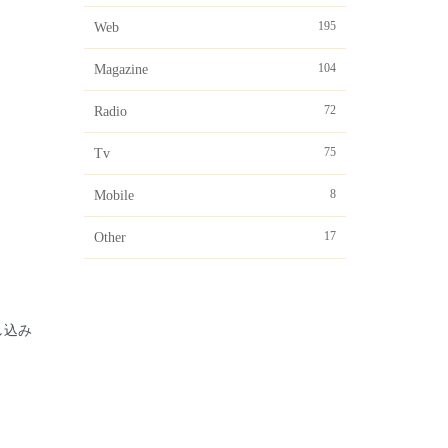
195
Web
104
Magazine
72
Radio
75
Tv
8
Mobile
17
Other
し込み