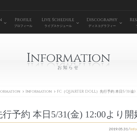
n
Profile
Live Schedule
Discography
Res
プロフィール
ライブスケジュール
ディスコグラフィー
Information
お知らせ
formation
Information
FC（QUARTER DOLL）先行予約 本日5/31(金) 
行予約 本日5/31(金) 12:00より開
2019.05.31
/
Inf