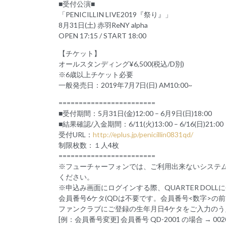
■受付公演■
「PENICILLIN LIVE2019『祭り』」
8月31日(土) 赤羽ReNY alpha
OPEN 17:15 / START 18:00
【チケット】
オールスタンディング¥6,500(税込/D別)
※6歳以上チケット必要
一般発売日：2019年7月7日(日) AM10:00~
========================
■受付期間：5月31日(金)12:00 – 6月9日(日)18:00
■結果確認/入金期間：6/11(火)13:00 – 6/16(日)21:00
受付URL：
http://eplus.jp/penicillin0831qd/
制限枚数：１人4枚
========================
※フューチャーフォンでは、ご利用出来ないシステ
ください。
※申込み画面にログインする際、QUARTER DO
会員番号6ケタ(QDは不要です。会員番号<数字>の前
ファンクラブにご登録の生年月日4ケタをご入力の
[例：会員番号変更] 会員番号 QD-2001 の場合 → 002