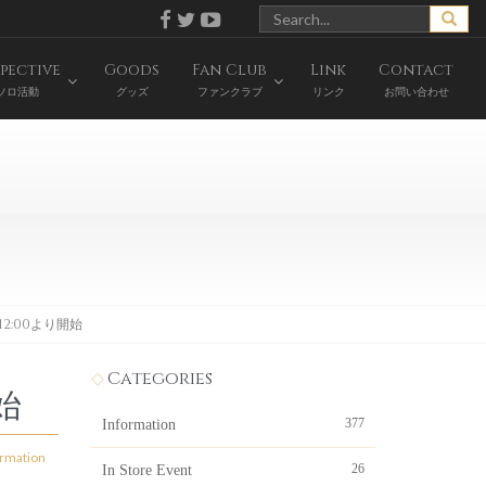
pective
Goods
Fan Club
Link
Contact
ソロ活動
グッズ
ファンクラブ
リンク
お問い合わせ
12:00より開始
Categories
始
377
Information
ormation
26
In Store Event