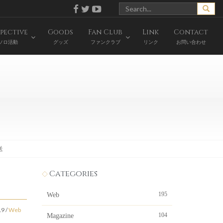
pective
Goods
Fan Club
Link
Contact
ソロ活動
グッズ
ファンクラブ
リンク
お問い合わせ
送
Categories
195
Web
19
/
Web
104
Magazine