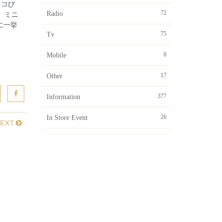
ニコび
72
】 ミニ
Radio
に一挙
75
Tv
8
Mobile
17
Other
377
Information
26
In Store Event
NEXT