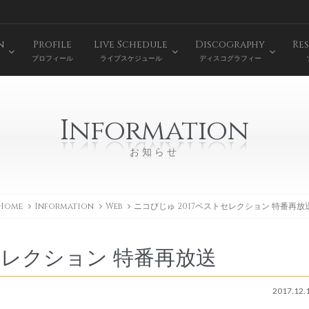
n
Profile
Live Schedule
Discography
Res
プロフィール
ライブスケジュール
ディスコグラフィー
Information
お知らせ
Home
Information
Web
ニコびじゅ 2017ベストセレクション 特番再放
セレクション 特番再放送
2017.12.