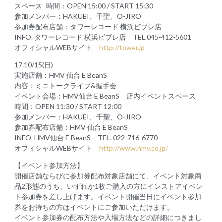
スペース 時間：OPEN 15:00 / START 15:30
参加メンバー：HAKUEI、千聖、O-JIRO
参加券配布店舗：タワーレコード 横浜ビブレ店
INFO. タワーレコード 横浜ビブレ店 TEL.045-412-5601
オフィシャルWEBサイト
http://tower.jp
17.10/15(日)
実施店舗：HMV 仙台 E BeanS
内容：ミニトークライブ&握手会
イベント会場：HMV仙台 E BeanS 店内イベントスペース
時間：OPEN 11:30 / START 12:00
参加メンバー：HAKUEI、千聖、O-JIRO
参加券配布店舗：HMV 仙台 E BeanS
INFO. HMV仙台 E BeanS TEL. 022-716-6770
オフィシャルWEBサイト
http://www.hmv.co.jp/
【イベント参加方法】
開催店舗ならびに参加券配布対象店舗にて、イベント対象商
品2形態のうち、いずれか1枚ご購入の方にインストアイベン
ト参加券を差し上げます。イベント開催当日にイベント参加
券をお持ちの方はイベントにご参加いただけます。
イベント参加券の配布方法や入場方法などの詳細につきまし