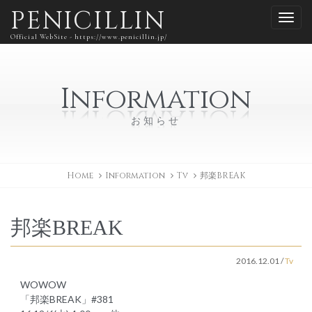
PENICILLIN
Official WebSite - https://www.penicillin.jp/
Information
お知らせ
Home
Information
Tv
邦楽BREAK
邦楽BREAK
2016.12.01
/
Tv
WOWOW
「邦楽BREAK」#381