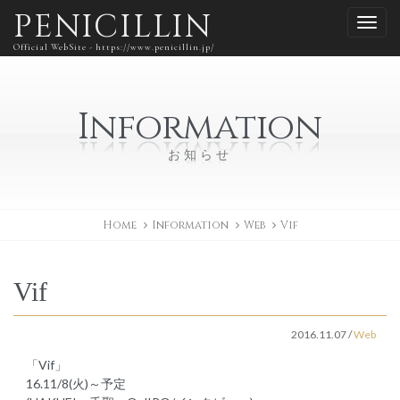
PENICILLIN
Official WebSite - https://www.penicillin.jp/
Information
お知らせ
Home
Information
Web
Vif
Vif
2016.11.07
/
Web
「Vif」
16.11/8(火)～予定