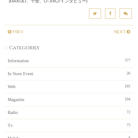
(HAKUEI、千聖、O-JIRO/インタビュー)
PREV
NEXT
Categories
377
Information
26
In Store Event
195
Web
104
Magazine
72
Radio
75
Tv