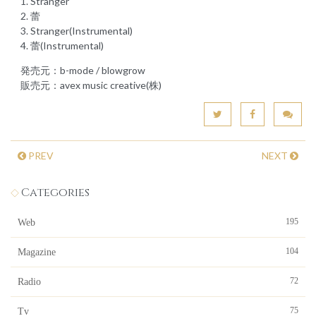
1. Stranger
2. 蕾
3. Stranger(Instrumental)
4. 蕾(Instrumental)
発売元：b-mode / blowgrow
販売元：avex music creative(株)
PREV
NEXT
Categories
195
Web
104
Magazine
72
Radio
75
Tv