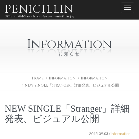
PENICILLIN
Official WebSite - https://www.penicillin.jp/
Information
お知らせ
Home
Information
Information
NEW SINGLE「Stranger」詳細発表、ビジュアル公開
NEW SINGLE「Stranger」詳細
発表、ビジュアル公開
2015.09.03
/
Information