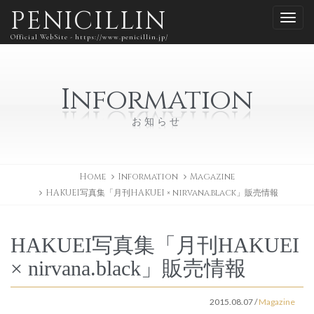
PENICILLIN
Official WebSite - https://www.penicillin.jp/
Information
お知らせ
Home
Information
Magazine
HAKUEI写真集「月刊HAKUEI × nirvana.black」販売情報
HAKUEI写真集「月刊HAKUEI
× nirvana.black」販売情報
2015.08.07
/
Magazine