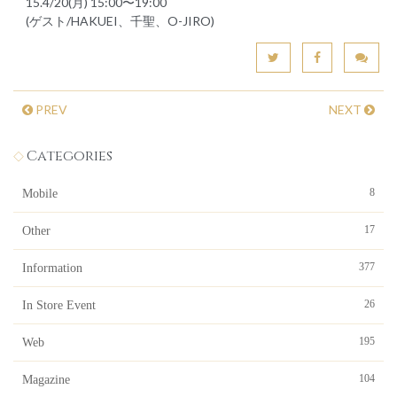
15.4/20(月) 15:00〜19:00
(ゲスト/HAKUEI、千聖、O-JIRO)
PREV
NEXT
Categories
8
Mobile
17
Other
377
Information
26
In Store Event
195
Web
104
Magazine