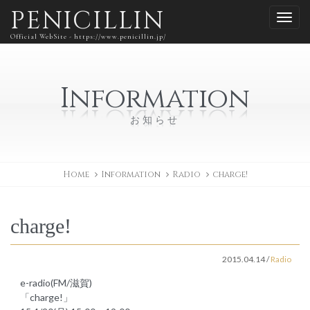
PENICILLIN
Official WebSite - https://www.penicillin.jp/
Information
お知らせ
Home
Information
Radio
charge!
charge!
2015.04.14
/
Radio
e-radio(FM/滋賀)
「charge!」