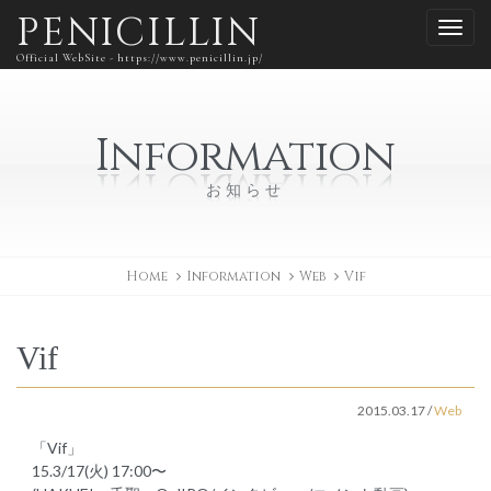
PENICILLIN
Official WebSite - https://www.penicillin.jp/
Information
お知らせ
Home
Information
Web
Vif
Vif
2015.03.17
/
Web
「Vif」
15.3/17(火) 17:00〜