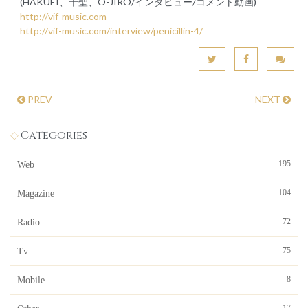
(HAKUEI、千聖、O-JIRO/インタビュー/コメント動画)
http://vif-music.com
http://vif-music.com/interview/penicillin-4/
PREV
NEXT
Categories
195
Web
104
Magazine
72
Radio
75
Tv
8
Mobile