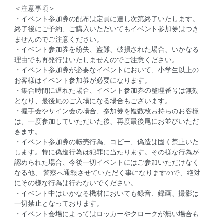
＜注意事項＞
・イベント参加券の配布は定員に達し次第終了いたします。
終了後にご予約、ご購入いただいてもイベント参加券はつき
ませんのでご注意ください。
・イベント参加券を紛失、盗難、破損された場合、いかなる
理由でも再発行はいたしませんのでご注意ください。
・イベント参加券が必要なイベントにおいて、小学生以上の
お客様はイベント参加券が必要になります。
・集合時間に遅れた場合、イベント参加券の整理番号は無効
となり、最後尾のご入場になる場合もございます。
・握手会やサイン会の場合、参加券を複数枚お持ちのお客様
は、一度参加していただいた後、再度最後尾にお並びいただ
きます。
・イベント参加券の転売行為、コピー、偽造は固く禁止いた
します。特に偽造行為は犯罪に当たります。その様な行為が
認められた場合、今後一切イベントにはご参加いただけなく
なる他、 警察へ通報させていただく事になりますので、絶対
にその様な行為は行わないでください。
・イベント中はいかなる機材においても録音、録画、撮影は
一切禁止となっております。
・イベント会場によってはロッカーやクロークが無い場合も