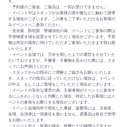
す。
・予約後のご返金、ご返品は、一切お受けできません。
・イベント中はスタッフがお客様の肩や腕などに触れて誘導
する場合がございます。この事をご了承いただけるお客様の
みイベントへご参加ください。
・安全面、防犯面、警備強化の為、イベントにご参加の際は
手荷物置き場を設置させていただく場合がございます。手荷
物は所定の場所に預けていただきご参加いただきます様お願
いいたします。
・イベント会場では、万全を期した上での運営をさせていた
だいておりますが、不審者・不審物を見かけた際には、スタ
ッフにお声掛けください。
・スタッフからの指示にご理解とご協力をお願いいたしま
す。スタッフの指示に従っていただけない場合は、イベント
の中止、もしくはご退場をしていただく場合がございます。
・イベントの安全な運営の為、主催者側がイベントに参加す
るにふさわしくないと判断した場合、特定したお客様にはイ
ベントの参加をお断りする場合がございます。
・イベント会場内外で発生した事故、盗難等には、主催者、
会場、出演者は一切責任を負いません。貴重品は各自で管理
をお願いいたします。
・イベント中止・延期の場合、旅費などの補償はできませ