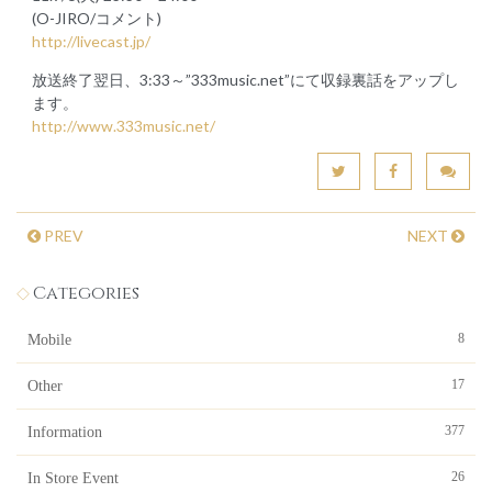
(O-JIRO/コメント)
http://livecast.jp/
放送終了翌日、3:33～”333music.net”にて収録裏話をアップし
ます。
http://www.333music.net/
PREV
NEXT
Categories
8
Mobile
17
Other
377
Information
26
In Store Event