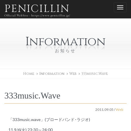
PENICILLIN
Official WebSite - https://www.penicillin.jp/
Information
お知らせ
Home
Information
Web
333music.Wave
333music.Wave
2011.09.05
/
Web
「333music.wave」(ブロードバンド･ラジオ)
11.9/6(火) 23:30～24:00