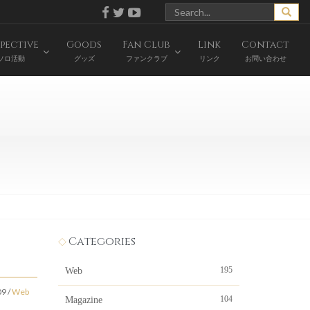
pective
Goods
Fan Club
Link
Contact
ソロ活動
グッズ
ファンクラブ
リンク
お問い合わせ
Categories
195
Web
09
/
Web
104
Magazine