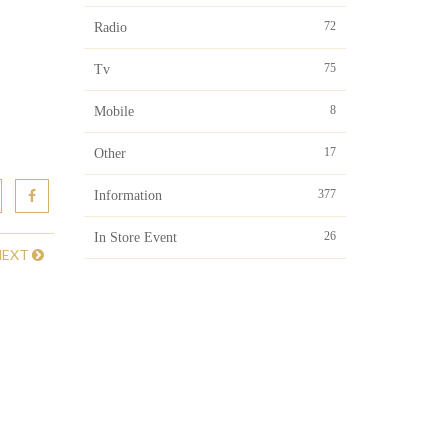
72
Radio
75
Tv
8
Mobile
17
Other
377
Information
26
In Store Event
NEXT