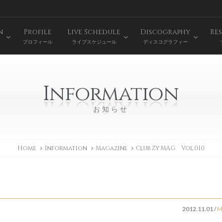
n
Profile
Live Schedule
Discography
Res
プロフィール
ライブスケジュール
ディスコグラフィー
Information
お知らせ
Home
Information
Magazine
Club Zy MAG Vol.010
2012.11.01
/
M