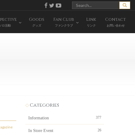
pective
Goods
Fan Club
Link
Contact
ソロ活動
グッズ
ファンクラブ
リンク
お問い合わせ
Categories
377
Information
agazine
26
In Store Event