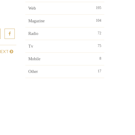
195
Web
104
Magazine
72
Radio
75
Tv
NEXT
8
Mobile
17
Other