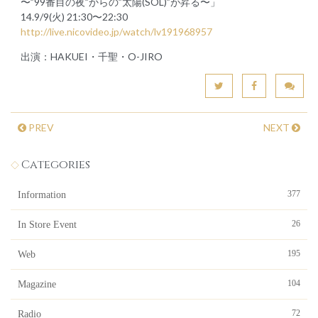
〜”99番目の夜”からの”太陽(SOL)”が昇る〜」
14.9/9(火) 21:30〜22:30
http://live.nicovideo.jp/watch/lv191968957
出演：HAKUEI・千聖・O-JIRO
PREV
NEXT
Categories
377
Information
26
In Store Event
195
Web
104
Magazine
72
Radio