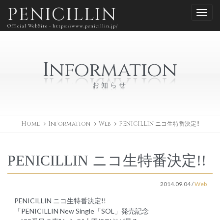
PENICILLIN
Official WebSite - https://www.penicillin.jp/
Information
お知らせ
Home
Information
Web
PENICILLIN ニコ生特番決定!!
PENICILLIN ニコ生特番決定!!
2014.09.04
/
Web
PENICILLIN ニコ生特番決定!!
「PENICILLIN New Single「SOL」発売記念