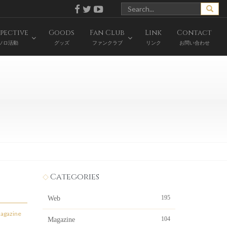
pective
Goods
Fan Club
Link
Contact
ソロ活動
グッズ
ファンクラブ
リンク
お問い合わせ
Categories
195
Web
agazine
104
Magazine