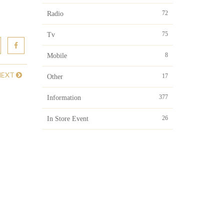
72
Radio
75
Tv
8
Mobile
NEXT
17
Other
377
Information
26
In Store Event