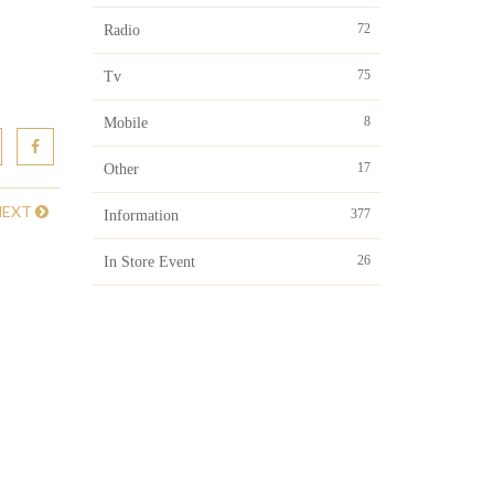
72
Radio
75
Tv
8
Mobile
17
Other
NEXT
377
Information
26
In Store Event