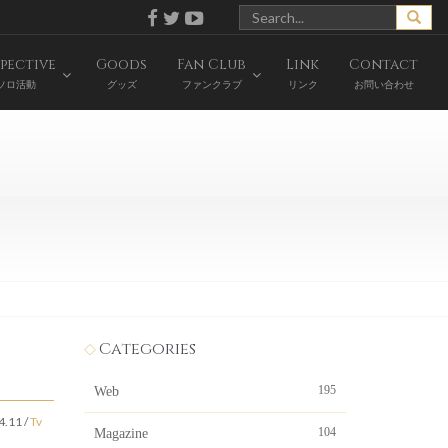
pective
Goods
Fan Club
Link
Contact
ソロ活動
グッズ
ファンクラブ
リンク
お問い合わせ
Categories
195
Web
4.11
/
Tv
104
Magazine