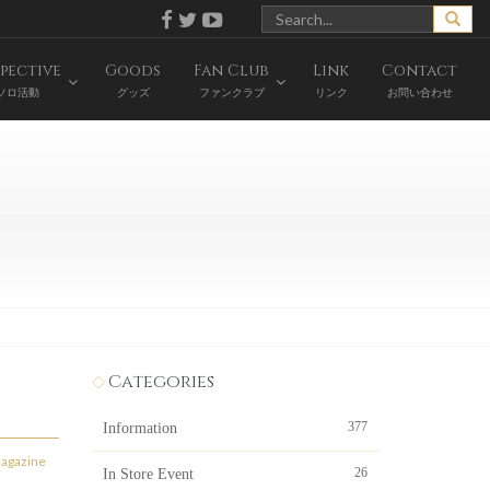
pective
Goods
Fan Club
Link
Contact
ソロ活動
グッズ
ファンクラブ
リンク
お問い合わせ
Categories
377
Information
agazine
26
In Store Event