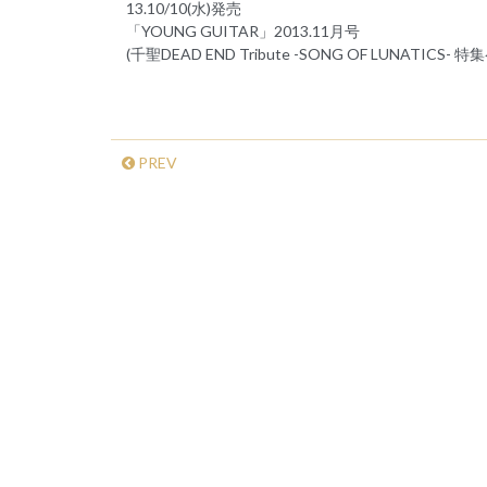
13.10/10(水)発売
「YOUNG GUITAR」2013.11月号
(千聖DEAD END Tribute -SONG OF LUNATICS
PREV