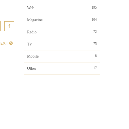
195
Web
104
Magazine
72
Radio
NEXT
75
Tv
8
Mobile
17
Other