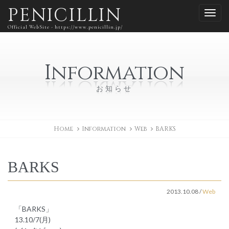
PENICILLIN
Official WebSite - https://www.penicillin.jp/
Information
お知らせ
Home
Information
Web
BARKS
BARKS
2013.10.08
/
Web
「BARKS」
13.10/7(月)