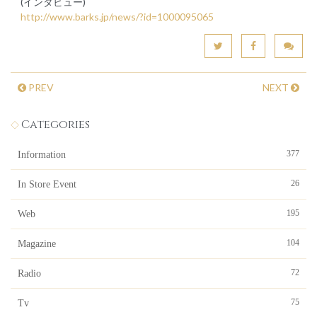
(インタビュー)
http://www.barks.jp/news/?id=1000095065
PREV
NEXT
Categories
377
Information
26
In Store Event
195
Web
104
Magazine
72
Radio
75
Tv