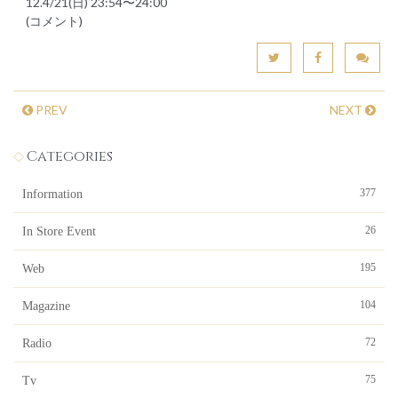
12.4/21(日) 23:54〜24:00
(コメント)
PREV
NEXT
Categories
377
Information
26
In Store Event
195
Web
104
Magazine
72
Radio
75
Tv