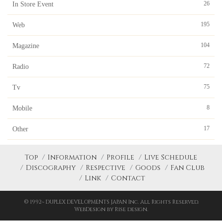
26
In Store Event
195
Web
104
Magazine
72
Radio
75
Tv
8
Mobile
17
Other
Top
Information
Profile
Live Schedule
Discography
Respective
Goods
Fan Club
Link
Contact
© 1992~ DUPLEX DEVELOPMENTS JAPAN Inc. All Rights Reserved.
WebDesign by Rise design.