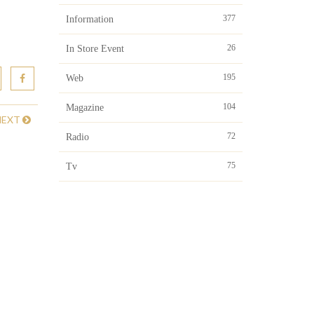
377
Information
26
In Store Event
195
Web
104
Magazine
NEXT
72
Radio
75
Tv