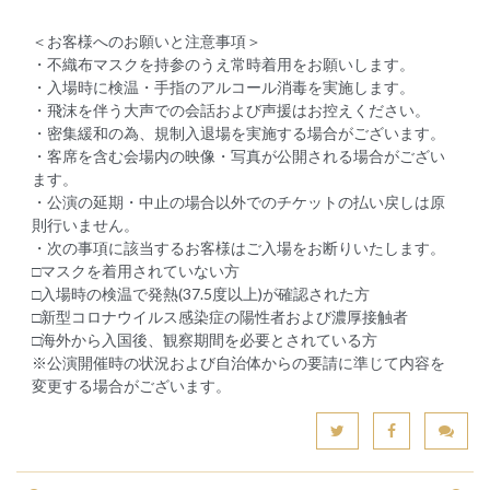
＜お客様へのお願いと注意事項＞
・不織布マスクを持参のうえ常時着用をお願いします。
・入場時に検温・手指のアルコール消毒を実施します。
・飛沫を伴う大声での会話および声援はお控えください。
・密集緩和の為、規制入退場を実施する場合がございます。
・客席を含む会場内の映像・写真が公開される場合がござい
ます。
・公演の延期・中止の場合以外でのチケットの払い戻しは原
則行いません。
・次の事項に該当するお客様はご入場をお断りいたします。
□マスクを着用されていない方
□入場時の検温で発熱(37.5度以上)が確認された方
□新型コロナウイルス感染症の陽性者および濃厚接触者
□海外から入国後、観察期間を必要とされている方
※公演開催時の状況および自治体からの要請に準じて内容を
変更する場合がございます。