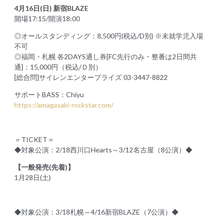
4月16日(日) 新宿BLAZE
開場17:15/開演18:00
◎オールスタンディング：8,500円(税込/D別) ※未就学児入場
不可
◎福岡・札幌 各2DAYS通し券[FC先行のみ・整番は2日間共
通]：15,000円（税込/Ｄ別）
[総合問]サイレンエンタープライズ 03-3447-8822
サポートBASS：Chiyu
https://amagasaki-rockstar.com/
＝TICKET＝
◆対象公演：2/18西川口Hearts～3/12名古屋（8公演）◆
【一般発売(先着)】
1月28日(土)
◆対象公演：3/18札幌～4/16新宿BLAZE（7公演）◆