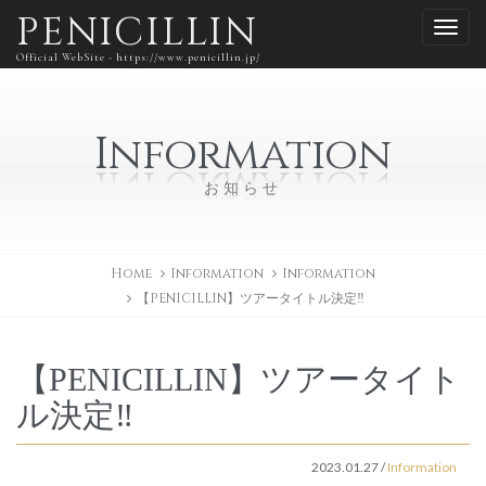
PENICILLIN
Official WebSite - https://www.penicillin.jp/
Information
お知らせ
Home
Information
Information
【PENICILLIN】ツアータイトル決定‼️
【PENICILLIN】ツアータイト
ル決定‼️
2023.01.27
/
Information