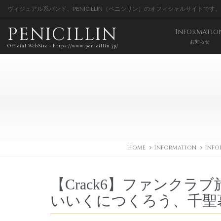
ヴィジュアル系バンド、PENICILLIN（ペニシリン）のオフィシャルサイトです。
PENICILLIN
Informatio
お知らせ
Official WebSite - https://www.penicillin.jp/
Home
Information
Info
【Crack6】ファンクラブ旅
いいくにつくろう、千聖