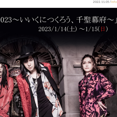
2022.11.05
/
Inf