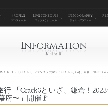
n
Profile
Live Schedule
Discography
Res
プロフィール
ライブスケジュール
ディスコグラフィー
Information
お知らせ
rmation
【Crack6】ファンクラブ旅行 「Crack6といざ、鎌倉！2023〜
行 「Crack6といざ、鎌倉！202
幕府〜」開催🚩