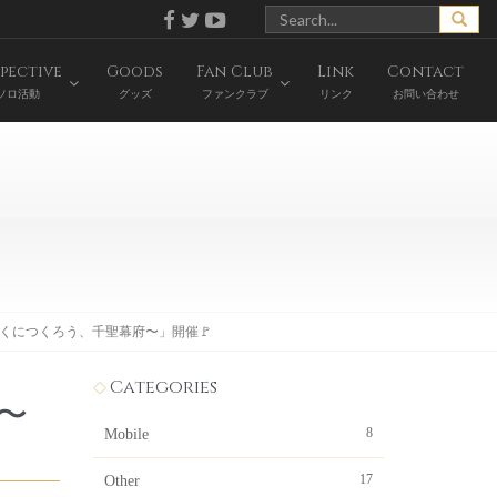
pective
Goods
Fan Club
Link
Contact
ソロ活動
グッズ
ファンクラブ
リンク
お問い合わせ
いいくにつくろう、千聖幕府〜」開催🚩
Categories
3〜
8
Mobile
17
Other