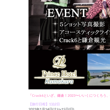
「Crack6といざ、鎌倉！2023〜いいくにつくろう
【旅行日程】1泊2日
2023年1月14日(土)〜15日(日)