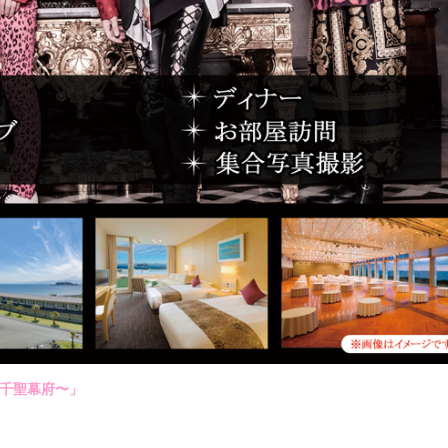
、千聖幕府〜」