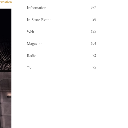
ormation
377
Information
26
In Store Event
195
Web
104
Magazine
72
Radio
75
Tv