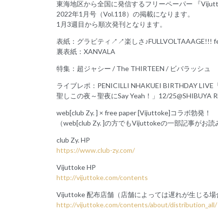
東海地区から全国に発信するフリーペーパー 『Viju
2022年1月号（Vol.118）の掲載になります。
1月3週目から順次発刊となります。
表紙：グラビティ↗️↗️楽しさ♪FULLVOLTAAAGE!!! f
裏表紙：XANVALA
特集：超ジャシー / The THIRTEEN / ビバラッシュ
ライブレポ：PENICILLI NHAKUEI BIRTHDAY LIVE「S
聖しこの夜～聖夜にSay Yeah！」12/25@SHIBUYA R
web[club Zy. ] × free paper [Vijuttoke]コラボ勃発！
（web[club Zy. ]の方でもVijuttokeの一部
club Zy. HP
https://www.club-zy.com/
Vijuttoke HP
http://vijuttoke.com/contents
Vijuttoke 配布店舗（店舗によっては遅れが生じ
http://vijuttoke.com/contents/about/distribution_all/