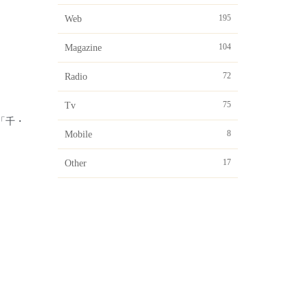
195
Web
104
Magazine
72
Radio
75
Tv
21「千・
8
Mobile
17
Other