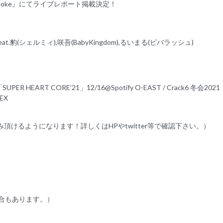
ttoke』にてライブレポート掲載決定！
eat.豹(シェルミィ),咲吾(BabyKingdom),るいまる(ビバラッシュ)
UPER HEART CORE’21」12/16@Spotify O-EAST / Crack6 冬会20
EX
記事がお読み頂けるようになります！詳しくはHPやtwitter等で確認下さい。）
る場合もあります。）