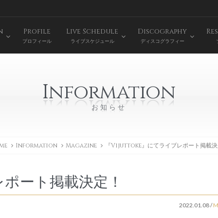
n
Profile
Live Schedule
Discography
Res
プロフィール
ライブスケジュール
ディスコグラフィー
Information
お知らせ
me
Information
Magazine
『Vijuttoke』にてライブレポート掲載
イブレポート掲載決定！
2022.01.08
/
M