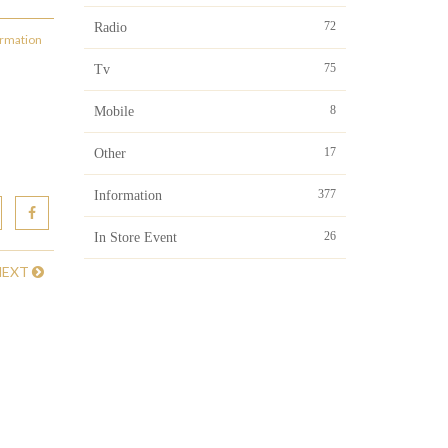
72
Radio
ormation
75
Tv
8
Mobile
17
Other
377
Information
26
In Store Event
NEXT