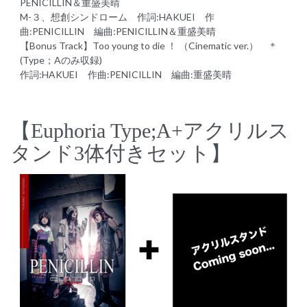
PENICILLIN＆重盛美晴
M-３、想創シンドローム 作詞:HAKUEI 作
曲:PENICILLIN 編曲:PENICILLIN＆重盛美晴
【Bonus Track】Too young to die ！ （Cinematic ver.） ＊
(Type；Aのみ収録)
作詞:HAKUEI 作曲:PENICILLIN 編曲:重盛美晴
【Euphoria Type;A+アクリルス
タンド3体付きセット】