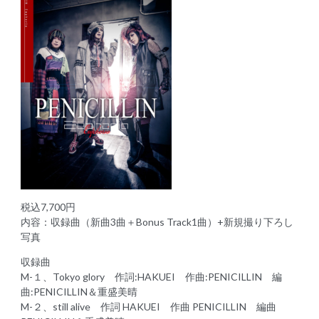
税込7,700円
内容：収録曲（新曲3曲＋Bonus Track1曲）+新規撮り下ろし
写真
収録曲
M-１、Tokyo glory 作詞:HAKUEI 作曲:PENICILLIN 編
曲:PENICILLIN＆重盛美晴
M-２、still alive 作詞 HAKUEI 作曲 PENICILLIN 編曲