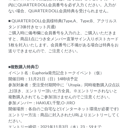
内)にQUARTER DOLL会員番号を必ず入力ください。入力が
ない場合、QUARTER DOLL会員特典を受けられません。
■ QUARTER DOLL会員様特典(Type,A、Type;B、アクリルス
タンド3体付きセット共通)
ご購入時に備考欄に会員番号を入力の上、ご購入いただきま
すと、商品1点につき全メンバー直筆サイン入りポストカード
1枚を封入いたします。会員番号に不備がある場合は特典をお
送りできませんので、ご注意ください。
■複数購入特典①
イベント名：Euphoria発売記念トークイベント（仮）
開催日時：11月21日（日）14時頃予定
参加対象者：受注受付期間中に「Utopia」同時複数購入(2点以
上)頂き、エントリー頂いた方全員。※エントリーされないと
複数購入されてもご参加頂けませんのでご注意ください。
参加メンバー：HAKUEI,千聖,O-JIRO
開催場所：各自のご自宅など(インターネット環境が必要です)
エントリー方法：商品に封入されたURLよりエントリーしてく
ださい。
エントリー締切：2021年11月3日（水）23：59まで