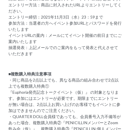
エントリー方法：商品に封入されたURLよりエントリーしてく
ださい。
エントリー締切：2021年11月3日（水）23：59まで
参加方法：当選者の方へイベント参加URLとパスワードを発行
いたします
イベントURLの案内：メールにてイベント開催の前日までにご
案内いたします
抽選発表：上記メールでのご案内をもって発表と代えさせて
いただきます
■複数購入特典注意事項
・同じ商品を2点以上でも、異なる商品の組み合わせで2点以
上でも複数購入特典①
『Euphoria発売記念トークイベント（仮）』 の対象となりま
す。参加にはエントリーが必要です。期限までにエントリー
が無い場合は、2点以上お買い上げのお客様でもイベントに参
加はできませんのでご注意ください。
・QUARTER DOLL会員様であっても、会員番号入力不備等が
あった場合、複数購入特典②『PENICILLINメンバーとZoom
飲み会（仮）』、複数購入特典③『PENICILLIN-個人メンバー