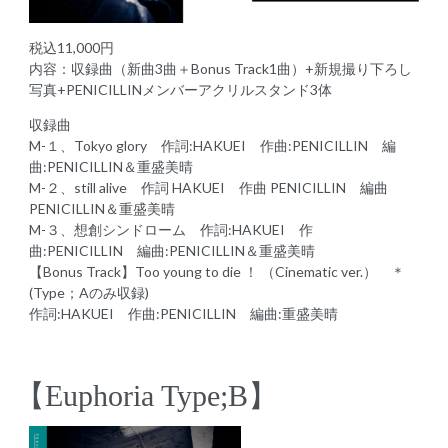
税込11,000円
内容：収録曲（新曲3曲＋Bonus Track1曲）+新規撮り下ろし
写真+PENICILLINメンバーアクリルスタンド3体
収録曲
M-１、Tokyo glory 作詞:HAKUEI 作曲:PENICILLIN 編
曲:PENICILLIN＆重盛美晴
M-２、still alive 作詞 HAKUEI 作曲 PENICILLIN 編曲
PENICILLIN＆重盛美晴
M-３、想創シンドローム 作詞:HAKUEI 作
曲:PENICILLIN 編曲:PENICILLIN＆重盛美晴
【Bonus Track】Too young to die ！ （Cinematic ver.） ＊
(Type；Aのみ収録)
作詞:HAKUEI 作曲:PENICILLIN 編曲:重盛美晴
【Euphoria Type;B】