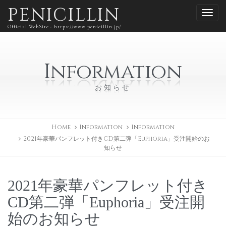
PENICILLIN
Official WebSite - https://www.penicillin.jp/
Information
お知らせ
Home
Information
Information
2021年豪華パンフレット付きCD第二弾「Euphoria」受注開始のお
知らせ
2021年豪華パンフレット付き
CD第二弾「Euphoria」受注開
始のお知らせ