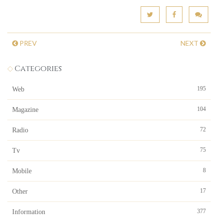
PREV
NEXT
Categories
195
Web
104
Magazine
72
Radio
75
Tv
8
Mobile
17
Other
377
Information