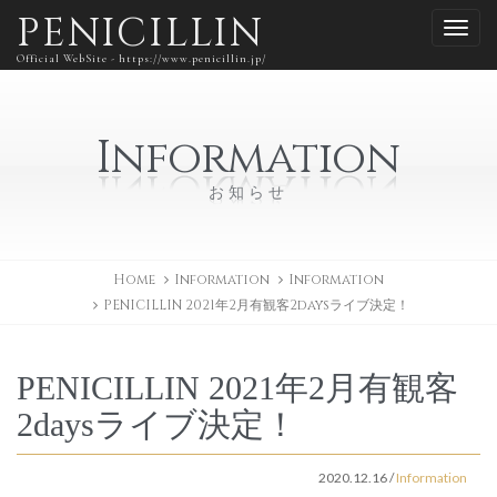
PENICILLIN
Official WebSite - https://www.penicillin.jp/
Information
お知らせ
Home
Information
Information
PENICILLIN 2021年2月有観客2daysライブ決定！
PENICILLIN 2021年2月有観客
2daysライブ決定！
2020.12.16
/
Information