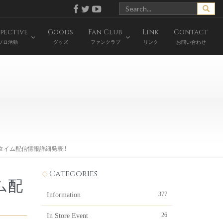
pective
Goods
Fan Club
Link
Contact
ソロ活動
グッズ
ファンクラブ
リンク
お問い合わせ
リアルタイム配信情報詳細発表!!
Categories
イム配
377
Information
26
In Store Event