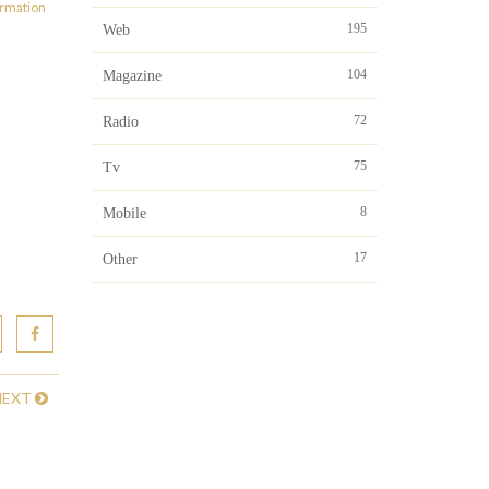
ormation
195
Web
104
Magazine
72
Radio
75
Tv
8
Mobile
17
Other
NEXT