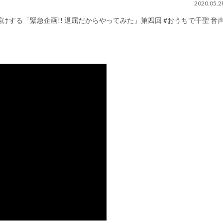
2020.05.2
する「緊急企画!! 退屈だからやってみた」第四回 #おうちで千聖 音