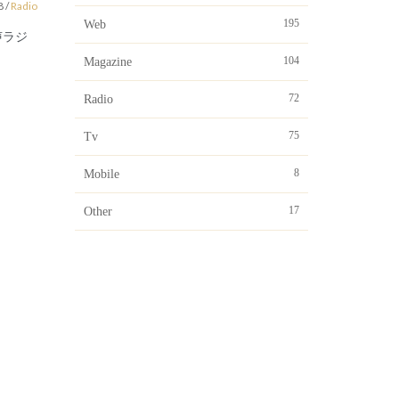
8
/
Radio
195
Web
声ラジ
104
Magazine
72
Radio
75
Tv
8
Mobile
17
Other