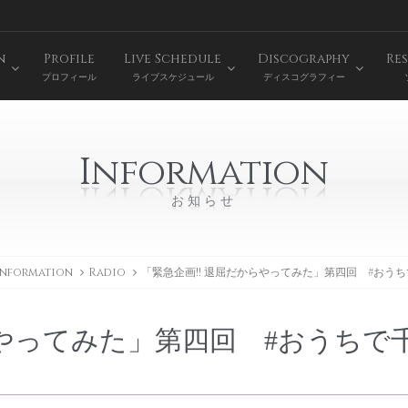
n
Profile
Live Schedule
Discography
Res
プロフィール
ライブスケジュール
ディスコグラフィー
Information
お知らせ
Information
Radio
「緊急企画!! 退屈だからやってみた」第四回 #おうち
らやってみた」第四回 #おうちで