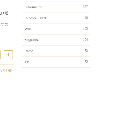
377
Information
及び近
26
In Store Event
ますの
195
Web
104
Magazine
72
Radio
75
Tv
NEXT