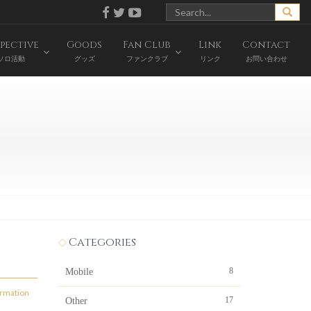
pective
Goods
Fan Club
Link
Contact
ソロ活動
グッズ
ファンクラブ
リンク
お問い合わせ
Categories
8
Mobile
ormation
17
Other