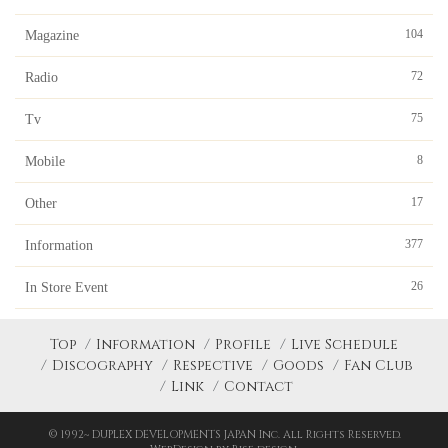
104
Magazine
72
Radio
75
Tv
8
Mobile
17
Other
377
Information
26
In Store Event
Top
Information
Profile
Live Schedule
Discography
Respective
Goods
Fan Club
Link
Contact
© 1992~ DUPLEX DEVELOPMENTS JAPAN Inc. All Rights Reserved.