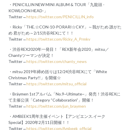
・PENICILLIN NEW MINI ALBUM & TOUR「九龍頭 -
KOWLOON HEAD-」
Twitter→
https://twitter.com/PENICILLIN_info
・Ricky「THE.☆CON-10-PORARI☆CKY」～我がため 誰がた
め 君がため～2/15渋谷REXにて！！
Twitter→
https://twitter.com/Ricky_A_Prmkv
・渋谷REX2020年一発目！「REX新年会2020」mitsu／
Chantyツーマンが決定！
Twitter→
https://twitter.com/chanty_news
・mitsu 2019年締め括りは12/24渋谷REXにて「White
Christmas Party!!」を開催☆
Twitter→
https://twitter.com/mitsu_official
・Bräymen 1stアルバム「No.9~Ultimate~」発売！渋谷REXに
て主催公演「Category “Collaboration”」開催！
Twitter→
https://twitter.com/jun_braymen
・AMBEEK1周年主催イベント【アンビエンス.イーク
Special】2020年2月11日開催！！
Twitter→
https://twitter.com/Ambeek_official