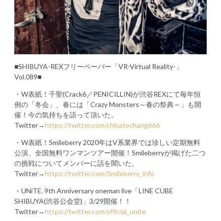
■SHIBUYA-REXフリーペーパー「VR-Virtual Reality-」
Vol.089■
・W表紙！千聖(Crack6／PENICILLIN)が渋谷REXにて毎年恒
例の「冬会」、春には「Crazy Monsters～春の祭典～」も開
催！今の気持ちを語って頂いた。
Twitter→
https://twitter.com/chisatochang666
・W表紙！Smileberry 2020年はV系業界では珍しい定期無料
公演、全国無料ワンマンツアー開催！Smileberryが掲げた二つ
の挑戦についてメンバーに話を聞いた。
Twitter→
https://twitter.com/Smileberry_info
・UNiTE. 9th Anniversary oneman live「LINE CUBE
SHIBUYA(渋谷公会堂)」3/29開催！！
Twitter→
https://twitter.com/official_unite