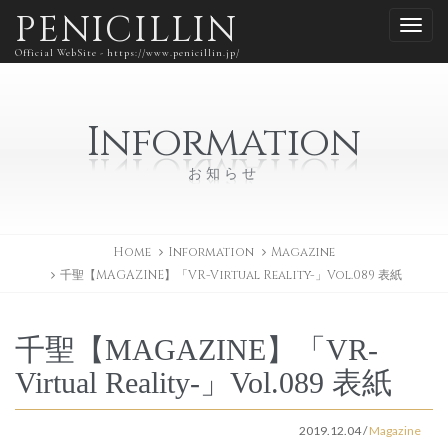
PENICILLIN
Official WebSite - https://www.penicillin.jp/
Information
お知らせ
Home
Information
Magazine
千聖【MAGAZINE】「VR-Virtual Reality-」Vol.089 表紙
千聖【MAGAZINE】「VR-
Virtual Reality-」Vol.089 表紙
2019.12.04
/
Magazine