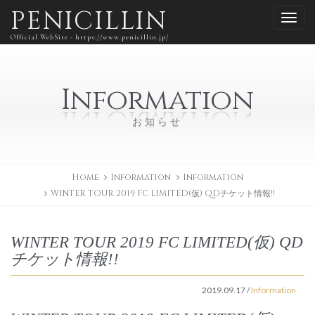
PENICILLIN
Official WebSite - https://www.penicillin.jp/
Information
お知らせ
Home
Information
Information
WINTER TOUR 2019 FC LIMITED(仮) QDチケット情報!!
WINTER TOUR 2019 FC LIMITED(仮) QD
チケット情報!!
2019.09.17
/
Information