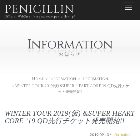
PENICILLIN
Official WebSite - https://www.penicillin.jp/
Information
お知らせ
Home
Information
Information
WINTER TOUR 2019(仮) &SUPER HEART CORE ’19 QD先行チケ
ット発売開始!!
WINTER TOUR 2019(仮) &SUPER HEART
CORE ’19 QD先行チケット発売開始!!
2019.09.13
/
Information