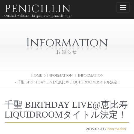
PENICILLIN
Official WebSite - https://www.penicillin.jp/
Information
お知らせ
Home
Information
Information
千聖 BIRTHDAY LIVE@恵比寿LIQUIDROOMタイトル決定！
千聖 BIRTHDAY LIVE@恵比寿
LIQUIDROOMタイトル決定！
2019.07.31
/
Information