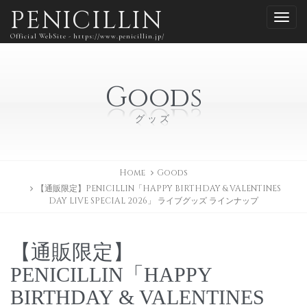
PENICILLIN
Official WebSite - https://www.penicillin.jp/
Goods
グッズ
Home
Goods
【通販限定】PENICILLIN「HAPPY BIRTHDAY & VALENTINES
DAY LIVE SPECIAL 2026」 ライブグッズ ラインナップ
【通販限定】
PENICILLIN「HAPPY
BIRTHDAY & VALENTINES