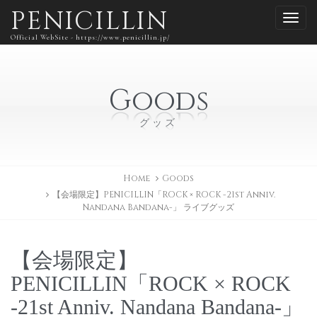
PENICILLIN
Official WebSite - https://www.penicillin.jp/
Goods
グッズ
Home
Goods
【会場限定】PENICILLIN「ROCK × ROCK -21st Anniv.
Nandana Bandana-」 ライブグッズ
【会場限定】
PENICILLIN「ROCK × ROCK
-21st Anniv. Nandana Bandana-」