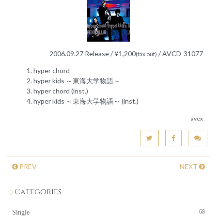
2006.09.27 Release / ¥1,200
/ AVCD-31077
(tax out)
hyper chord
hyper kids ～東海大学物語～
hyper chord (inst.)
hyper kids ～東海大学物語～ (inst.)
avex
PREV
NEXT
Categories
68
Single