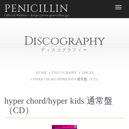
PENICILLIN
Official WebSite - https://www.penicillin.jp/
Discography
ディスコグラフィー
Home
Discography
Single
hyper chord/hyper kids 通常盤（CD）
hyper chord/hyper kids 通常盤
（CD）