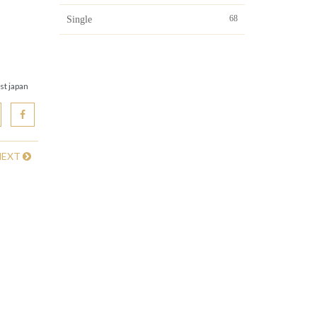
68
Single
st japan
NEXT