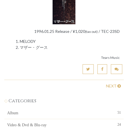
1996.01.25 Release / ¥1,020
/ TEC-23SD
(tax out)
MELODY
マザー・グース
Tears Music
NEXT
Categories
51
Album
24
Video & Dvd & Blu-ray