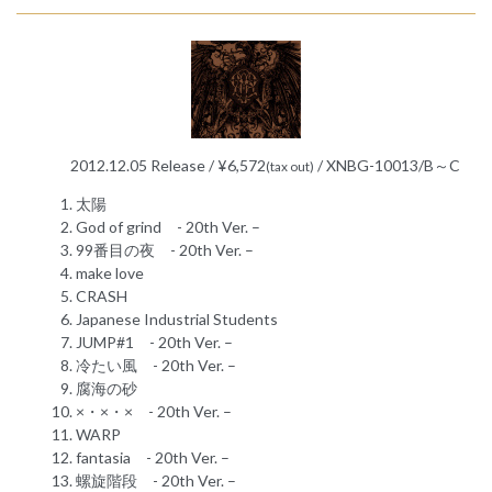
2012.12.05 Release / ¥6,572
/ XNBG-10013/B～C
(tax out)
太陽
God of grind - 20th Ver. –
99番目の夜 - 20th Ver. –
make love
CRASH
Japanese Industrial Students
JUMP#1 - 20th Ver. –
冷たい風 - 20th Ver. –
腐海の砂
×・×・× - 20th Ver. –
WARP
fantasia - 20th Ver. –
螺旋階段 - 20th Ver. –