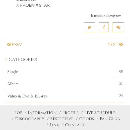
PHOENIX STAR
b-mode / blowgrow.
PREV
NEXT
Categories
68
Single
51
Album
24
Video & Dvd & Blu-ray
Top
Information
Profile
Live Schedule
Discography
Respective
Goods
Fan Club
Link
Contact