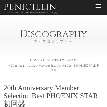
PENICILLIN
Official WebSite - https://www.penicillin.jp/
Discography
ディスコグラフィー
Home
Discography
Album
20th Anniversary Member Selection Best PHOENIX STAR 初
回盤
20th Anniversary Member
Selection Best PHOENIX STAR
初回盤