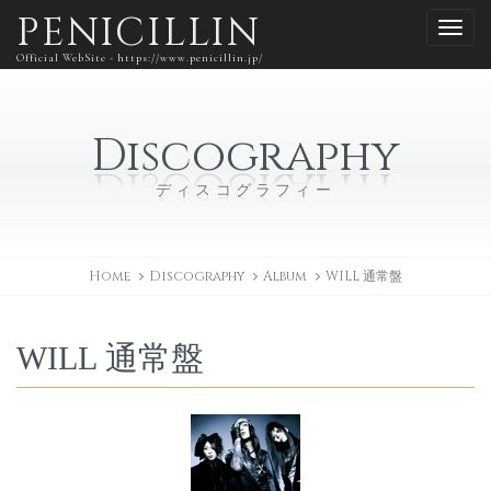
PENICILLIN
Official WebSite - https://www.penicillin.jp/
Discography
ディスコグラフィー
Home
Discography
Album
WILL 通常盤
WILL 通常盤