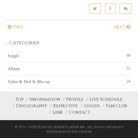
PREV
NEXT
Categories
68
Single
51
Album
24
Video & Dvd & Blu-ray
Top
Information
Profile
Live Schedule
Discography
Respective
Goods
Fan Club
Link
Contact
© 1992~ DUPLEX DEVELOPMENTS JAPAN Inc. All Rights Reserved.
WebDesign by Rise design.