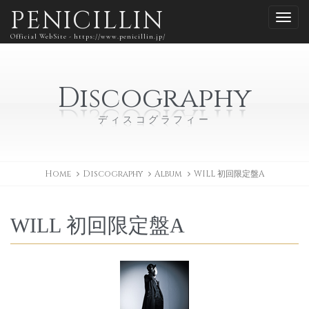
PENICILLIN
Official WebSite - https://www.penicillin.jp/
Discography
ディスコグラフィー
Home
Discography
Album
WILL 初回限定盤A
WILL 初回限定盤A