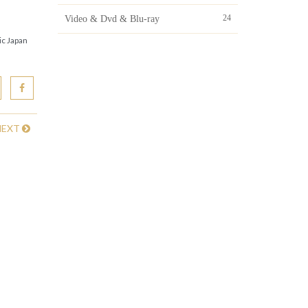
24
Video & Dvd & Blu-ray
c Japan
NEXT