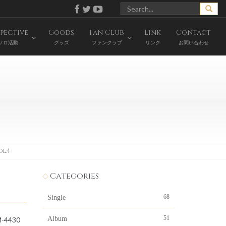
pective
Goods
Fan Club
Link
Contact
ソロ活動
グッズ
ファンクラブ
リンク
お問い合わせ
l.4
Categories
68
Single
51
Album
M-4430