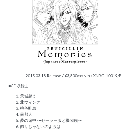
2015.03.18 Release / ¥3,800
/ XNBG-10019/B
(tax out)
■CD収録曲
天城越え
北ウィング
桃色吐息
異邦人
夢の途中 〜セーラー服と機関銃〜
飾りじゃないのよ涙は