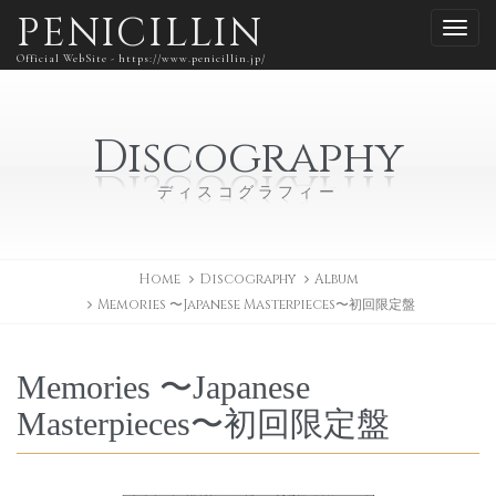
PENICILLIN
Official WebSite - https://www.penicillin.jp/
Discography
ディスコグラフィー
Home
Discography
Album
Memories 〜Japanese Masterpieces〜初回限定盤
Memories 〜Japanese
Masterpieces〜初回限定盤