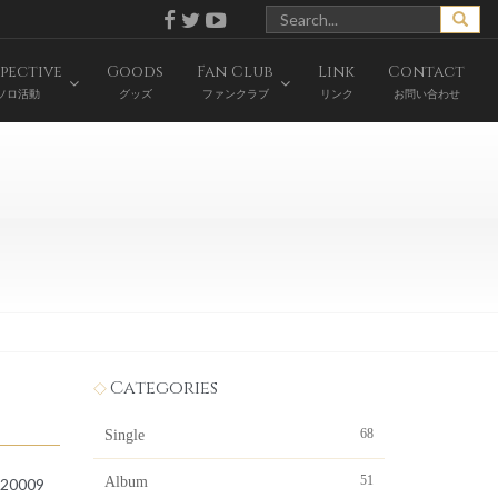
pective
Goods
Fan Club
Link
Contact
ソロ活動
グッズ
ファンクラブ
リンク
お問い合わせ
Categories
68
Single
51
Album
20009