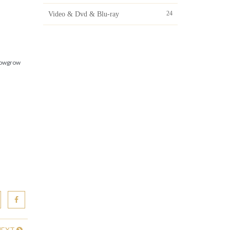
24
Video & Dvd & Blu-ray
lowgrow
NEXT