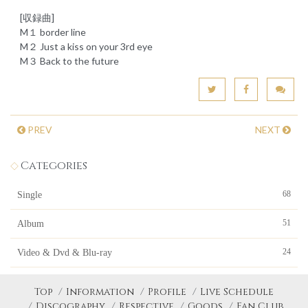
[収録曲]
M１ border line
M２ Just a kiss on your 3rd eye
M３ Back to the future
PREV
NEXT
Categories
68
Single
51
Album
24
Video & Dvd & Blu-ray
Top
Information
Profile
Live Schedule
Discography
Respective
Goods
Fan Club